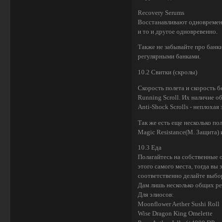
Recovery Serums
Восстанавливают одновременн
и то и другое одновревенно.
Также не забывайте про банки
регулярными банками.
10.2 Свитки (скролы)
Скорость полета и скорость б
Running Scroll. Их наличие о
Anti-Shock Scrolls - неплохая
Так же есть еще несколько по
Magic Resistance(М. Защита) и
10.3 Еда
Полагайтесь на собственные 
этого самого места, тогда вы
соответственно делайте выбо
Дам лишь несколько общих р
Для элиосов:
Moonflower Aether Sushi Roll
Wise Dragon King Omelette