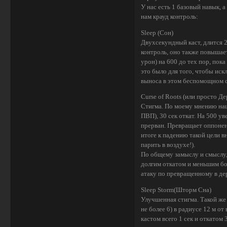
У нас есть 1 базовый навык, 
нам крауд контроль:
Sleep (Сон)
Двухсекундный каст, длится 20
контроль, оно также повышае
урон) на 600 до тех пор, пока
это было для того, чтобы ис
выноса в этом беспомощном с
Curse of Roots (или просто Де
Стигма. По моему мнению наше
ПВП), 30 сек откат. На 500 ув
прерван. Превращает оппонент
итоге к падению такой цели в
парить в воздухе!).
По общему замыслу и смыслу, 
долгим откатом и меньшим бо
атаку по превращенному в де
Sleep Storm(Шторм Сна)
Улучшенная стигма. Такой же 
не более 6) в радиусе 12 м от
кастом всего 1 сек и откатом 