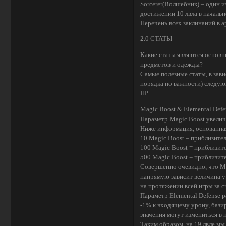
Sorcerer(Волшебник) – один 
достижении 10 лвла в начально
Перечень всех заклинаний в ар
2.0 СТАТЫ
Какие статы являются основн
предметов и одежды?
Самые полезные статы, в зави
порядка по важности) следующ
HP.
Magic Boost & Elemental Defe
Параметр Magic Boost увелич
Ниже информация, основанная 
10 Magic Boost = приблизите
100 Magic Boost = приблизит
500 Magic Boost = приблизит
Совершенно очевидно, что Mag
напрямую зависит величина у
на протяжении всей игры за 
Параметр Elemental Defense 
-1% к входящему урону, баз
значения могут измениться в
Таким образом, на 19 лвле м