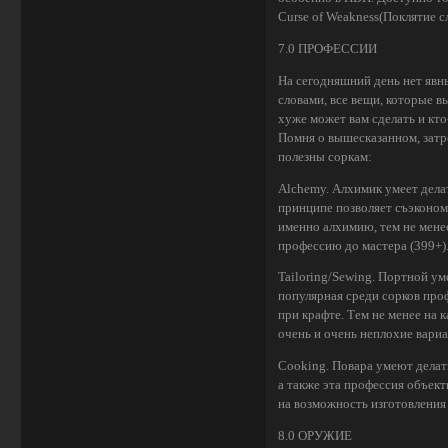
Curse of Weakness(Поклятие с
7.0 ПРОФЕССИИ
На сегодняшний день нет явн
словами, все вещи, которые в
хуже может вам сделать и кт
Помня о вышесказанном, затр
полезны соркам:
Alchemy. Алхимик умеет делат
принципе позволяет съэконом
именно алхимию, тем не мене
профессию до мастера (399+)
Tailoring/Sewing. Портной уме
популярная среди сорков проф
при крафте. Тем не менее на 
очень и очень неплохие вари
Cooking. Повара умеют делат
а также эта профессия объек
на возможность изготовления 
8.0 ОРУЖИЕ