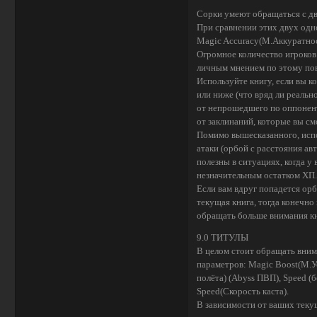
Сорки умеют обращаться с д
При сравнении этих двух од
Magic Accuracy(М.Аккуратнос
Огромное количество игроков
личным мнением по этому пов
Используйте книгу, если вы к
или ниже (что вряд ли реальн
от непрошедшего по оппонен
от заклинаний, которые вы см
Помимо вышесказанного, испо
атаки (орбой с расстояния авт
полезны в ситуациях, когда у
незначительным остатком ХП.
Если вам вдруг попадется ор
текущая книга, тогда конечно
обращать больше внимания к
9.0 ТИТУЛЫ
В целом стоит обращать вним
параметров: Magic Boost(М.Ус
полёта) (Abyss ПВП), Speed (б
Speed(Скорость каста).
В зависимости от ваших теку