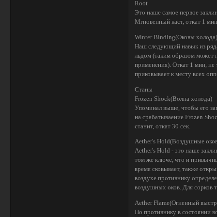
Root
Это наше самое первое заклин
Мгновенный каст, откат 1 мин
Winter Binding(Оковы холода
Наш следующий навык из ряда
льдом (таким образом может п
применения). Откат 1 мин, не
приковывает к месту всех опп
Станы
Frozen Shock(Волна холода)
Упоминал выше, чтобы его за
на срабатываение Frozen Sho
станит, откат 30 сек.
Aether's Hold(Воздушные око
Aether's Hold - это наше закл
том же ключе, что и привычны
время сковывает, также откры
воздухе противнику определе
воздушных оков. Для сорков 
Aether Flame(Огненный выстр
По противнику в состоянии в