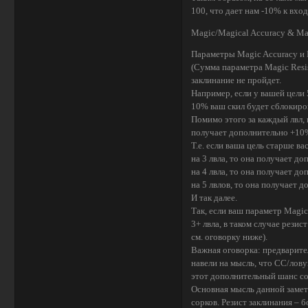
100, что дает нам -10% к вхо
Magic/Magical Accuracy & Ma
Параметры Magic Accuracy и 
(Сумма параметра Magic Resis
заклинание не пройдет.
Например, если у вашей цели 5
10% ваш скил будет сблокирова
Помимо этого за каждый лвл, 
получает дополнительно +10%
Т.е. если ваша цель старше вас
на 3 лвла, то она получает д
на 4 лвла, то она получает д
на 5 лвлов, то она получает
И так далее.
Так, если ваш параметр Magic
3+ лвла, в таком случае рези
см. оговорку ниже).
Важная оговорка: предварите
навели на мысль, что СС/лов
этот дополнительный шанс сос
Основная мысль данной замет
сорков. Резист заклинания –