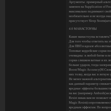
Аргументы: примерный альтер
заменен на Supplication of F
максимально поднимают свой 
необязательно и не всегда ок
присутствует Sleep Storm(што
4.0 МАНАСТОУНЫ
Какие манастоуны вставлять?
Для того чтобы ответить на э
Для ПВП в идеале абсолютны
Топовые коррейские сорки по
очевидны: в любой битве в п
сорки слишком ватные и их л
больше ударов, тогда хилера
Boost/Magic Accuracy(М.Сила
них толку, когда вас в легкую
Не менее важной альтернатив
как данный параметр снижает 
вредные эффекты большинств
на вас (например Ambush(заса
Resist никак вам не поможет 
Magic Resist(сопротивляемос
вредным эффектам. По вопрос