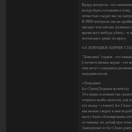
Крауд контроль - это жизненн
всегда быть готовыми к тому,
легкостью съедят вас на завт
В ПВП контроль так же крайне
прежде чем они вас размажут,
время кого-нибудь убить, - в
потом идет дамаг по врагу.
6.0 ЛОВУШКИ/ КОРНИ/ С
"Ловушки" сорков - это навы
Соответственно корни - это 
они могут совершать различны
передвигаться).
«Ловушки»
Ice Chain(Ледяная кольчуга)
Это наша основная так сказат
открыть комбо-цепочку для на
его назад + станит). Ice Ch
как можно скорее к вам подо
могут быть сблокированы оппо
от навыка, но дебаф при этом 
Замедление от Ice Chain длитс