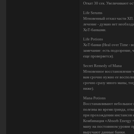
Откат 30 сек. Увеличивают о
Life Serums
Мгновенный отхил части ХП.
лечение - думаю нет необход
ХоТ-банками.
Life Potions
ХоТ-банки (Heal over Time - 
замечание: есть подозрение, 
еще проверяется).
Secret Remedy of Mana
Мгновенное восстановление ча
вам срочно нужно ее восполн
срочно сразу много маны, тог
ниже).
Mana Potions
Восстанавливают небольшое ко
полезны во время гринда, отк
при прохождении инстансов и
Комбинация «Absorb Energy +
ману на постоянном уровне п
выручают данные банки.