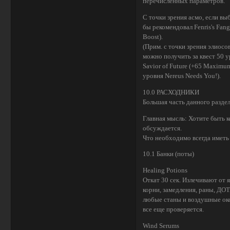
перечисленных параметров.
С точки зрения асмо, если вы
бы рекомендовал Fenris's Fan
Boost).
(Прим. с точки зрения элиосо
можно получить за квест 50 у
Savior of Future (+65 Maximum
уровня Nereus Needs You!).
10.0 РАСХОДНИКИ
Большая часть данного раздела
Главная мысль: Хотите быть 
обсуждается.
Что необходимо всегда иметь 
10.1 Банки (поты)
Healing Potions
Откат 30 сек. Излечивают от 
корни, замедления, раны, ДО
любые станы и воздушные око
все еще проверяется.
Wind Serums