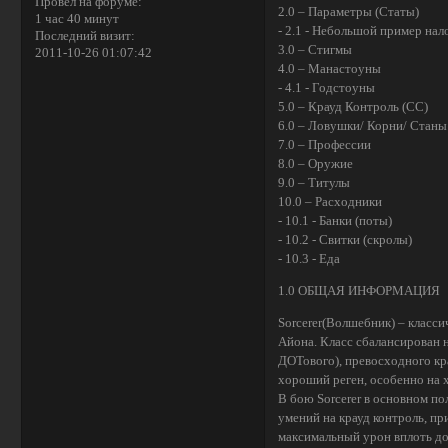
Провел на форуме:
2.0 – Параметры (Статы)
1 час 40 минут
- 2.1 - Небольшой пример нал
Последний визит:
3.0 – Стигмы
2011-10-26 01:07:42
4.0 – Манастоуны
- 4.1 - Годстоуны
5.0 – Крауд Контроль (СС)
6.0 – Ловушки/ Корни/ Стан
7.0 – Профессии
8.0 – Оружие
9.0 – Титулы
10.0 – Расходники
- 10.1 - Банки (поты)
- 10.2 - Свитки (скролы)
- 10.3 - Еда
1.0 ОБЩАЯ ИНФОРМАЦИЯ
Sorcerer(Волшебник) – класс
Айона. Класс сбалансирован н
ДОТового), превосходного кра
хороший реген, особенно на х
В бою Sorcerer в основном п
умений на крауд контроль, п
максимальный урон вплоть до