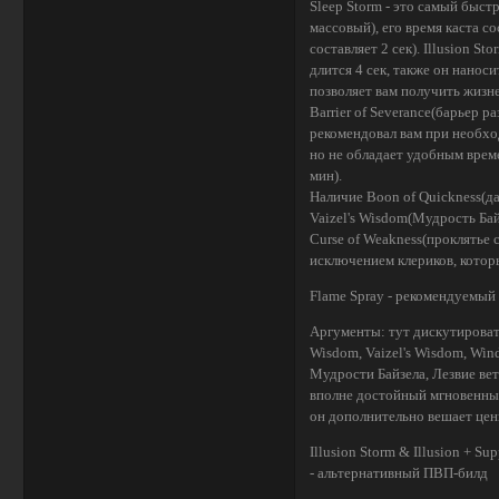
Sleep Storm - это самый быст
массовый), его время каста со
составляет 2 сек). Illusion 
длится 4 сек, также он нанос
позволяет вам получить жиз
Barrier of Severance(барьер р
рекомендовал вам при необход
но не обладает удобным времен
мин).
Наличие Boon of Quickness(да
Vaizel's Wisdom(Мудрость Бай
Curse of Weakness(проклятье 
исключением клериков, котор
Flame Spray - рекомендуемы
Аргументы: тут дискутировать
Wisdom, Vaizel's Wisdom, Wi
Мудрости Байзела, Лезвие вет
вполне достойный мгновенный 
он дополнительно вешает цен
Illusion Storm & Illusion + 
- альтернативный ПВП-билд