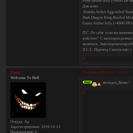
Perer Aether Jelly (+4000 DP м
Для асмо:
Almeha Aether Egg-rolled Sush
Dark Dragon King Broiled Mea
Gaino Aether Jelly (+4000 DP 
П.С. От себя: если вы наинаю
дейстию". С выхожом разных 
меняться. Экпсперементируйте
П.С.С. Перевод Скилов взят с 
0
Поделиться
2010-11-27 13:28:15
Devil
Welcome To Hell
молодец Денис!
0
Откуда:
Ад
Зарегистрирован
: 2010-10-23
Приглашений:
0