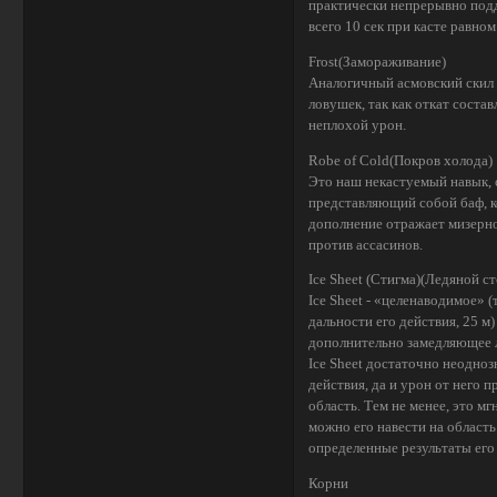
практически непрерывно подде
всего 10 сек при касте равном 
Frost(Замораживание)
Аналогичный асмовский скил 
ловушек, так как откат состав
неплохой урон.
Robe of Cold(Покров холода)
Это наш некастуемый навык,
представляющий собой баф, ко
дополнение отражает мизерно
против ассасинов.
Ice Sheet (Стигма)(Ледяной ст
Ice Sheet - «целенаводимое» (
дальности его действия, 25 м
дополнительно замедляющее л
Ice Sheet достаточно неодноз
действия, да и урон от него 
область. Тем не менее, это м
можно его навести на область
определенные результаты его 
Корни