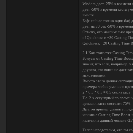
Wisdom дает -25% к времени ка
дает -50% к времени каста уме
вместе.
Баф: сейчас только один баф 
дает на 30 сек -50% к времени
Отмечу, что максимально вре
of Quickness и +20 Casting Ti
Quickness, +20 Casting Time 
2.1 Как стакается Casting Tim
Бонусы от Casting Time Boos
значит, что если, например, у
другова, это вовсе не даст ва
мгновенными.
Вместо этого данная ситуаци
примера любое умение с време
2 * 0,5 * 0,5 = 0,5 сек на каст
Т.е. 2-х секундный по времен
времени каста составит 75%.
Другой пример: давайте предс
книжка с Casting Time Boost +
наличии в данный момент -25
Теперь представим, что вы кас