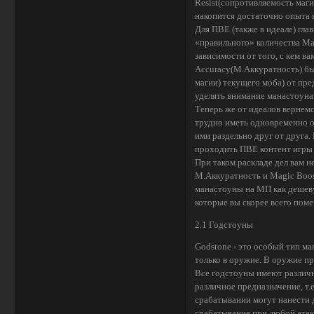
Resist(сопротивляемость маги
накопится достаточно опыта 
Для ПВЕ (также в идеале) гл
«правильного» количества Mag
зависимости от того, с кем в
Accuracy(М.Аккуратность) бы
магии) текущего моба) от пре
уделять внимание манастоуна
Теперь же от идеалов вернемс
трудно иметь одновременно о
ими раздельно друг от друга.
проходить ПВЕ контент игры 
При таком раскладе дел вам 
M.Аккуратность и Magic Boos
манастоуны на МП как дешеву
которые вы скорее всего поме
2.1 Годстоуны
Godstone - это особый тип м
только в оружие. В оружие пр
Все годстоуны имеют различн
различное предназначение, т.
срабатывании могут нанести
срабатывание при любой атаке