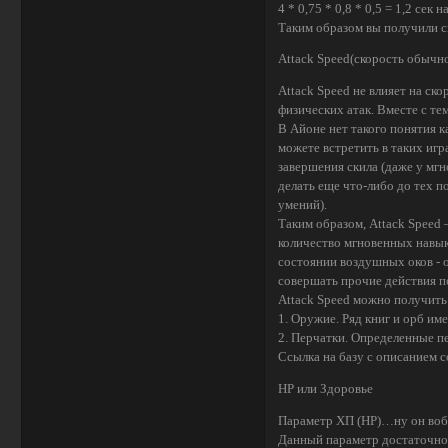
4 * 0,75 * 0,8 * 0,5 = 1,2 сек 
Таким образом вы получили 
Attack Speed(скорость обычно
Attack Speed не влияет на ск
физических атак. Вместе с те
В Айоне нет такого понятия к
можете встретить в таких игр
завершения скила (даже у мг
делать еще что-либо до тех п
умений).
Таким образом, Attack Speed
количество мгновенных навык
состоянии воздушных оков - о
совершать прочие действия п
Attack Speed можно получить 
1. Оружие. Ряд книг и орб им
2. Перчатки. Определенные п
Ссылка на базу с описанием
НР или Здоровье
Параметр ХП (HP)…ну он вобщ
Данный параметр достаточно 