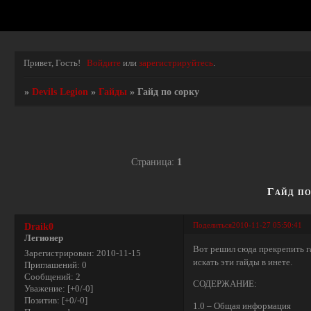
Привет, Гость!
Войдите
или
зарегистрируйтесь
.
»
Devils Legion
»
Гайды
»
Гайд по сорку
Страница:
1
Гайд по
Поделиться
2010-11-27 05:50:41
Draik0
Легионер
Вот решил сюда прекрепить г
Зарегистрирован
: 2010-11-15
искать эти гайды в инете.
Приглашений:
0
Сообщений:
2
СОДЕРЖАНИЕ:
Уважение:
[+0/-0]
Позитив:
[+0/-0]
1.0 – Общая информация