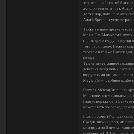
это отличный способ быстро 
дополнительным +% к Attack S
до тех пор, пока не закончит
Attack Speed вы успеете разря
Также в нашем арсенале есть
Magic Fist(Магический кулак)
(прим. далее следуют шутки 
того парня, лол». Несведующ
термина в той же Википедии, 
слову)
Тем не менее, данное заклин
действия воздушных оков. По
воздушными оковами, нанося е
Magic Fist - подобное комбо 
Flaming Meteor(Огненный кру
Массовое, «целенаводимое» за
Радиус поражения в 5 м - это 
может стать превосходным за
Illusion Storm (Улучшенная с
Средне-низкий урон, мгновенн
максимум по 6 целям, станя их
особенно в ПВП. Доступно тол