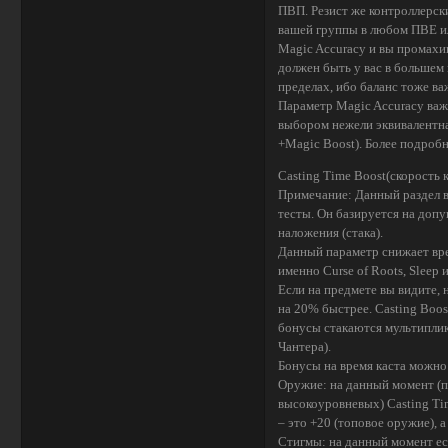
ПВП. Резист же контроллерск
вашей группы в любом ПВЕ ил
Magic Accuracy и вы промахив
должен быть у вас в большем 
пределах, ибо баланс тоже ва
Параметр Magic Accuracy важ
выбором нежели эквивалентна
+Magic Boost). Более подробн
Casting Time Boost(скорость к
Примечание: Данный раздел в
тесты. Он базируется на доп
наложения (стака).
Данный параметр снижает вре
именно Curse of Roots, Sleep и
Если на предмете вы видите, н
на 20% быстрее. Casting Boos
бонусы стакаются мультиплик
Чантера).
Бонусы на время каста можно
Оружие: на данный момент (па
высокоуровневых) Casting Tim
– это +20 (топовое оружие), 
Стигмы: на данный момент ест