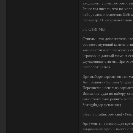
входящего урона, который вы
Ранее мы писали, что по-хоро
набора лвла и освоения ПВЕ 
параметр ХП сохраняет свою 
3.0 СТИГМЫ
Стигмы - это дополнительные 
соответствующий камень стигм
камней стигм используются с
игроков на данный момент ест
улучшенные стигмы. При этом
наоборот нельзя.
При выборе вариантов стигма
Aion Armory - Sorcerer Stigma 
Перечислю несколько вариант
Внимание:судя по набору стиг
самостоятельно решить вопро
Strength(дар усиления).
Sleep Storm(шторм сна) - Ре
Аргументы: в настоящее время
выдаваемый урон. Вместе с те