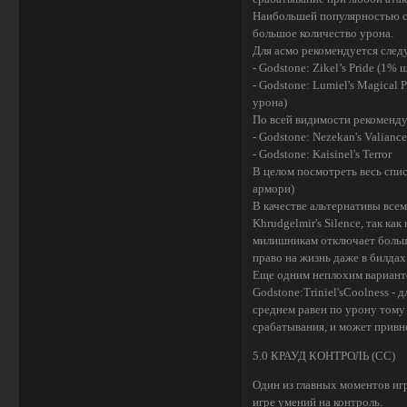
Наибольшей популярностью с
большое количество урона.
Для асмо рекомендуется след
- Godstone: Zikel’s Pride (1%
- Godstone: Lumiel's Magical
урона)
По всей видимости рекоменду
- Godstone: Nezekan's Valianc
- Godstone: Kaisinel's Terror
В целом посмотреть весь спи
армори)
В качестве альтернативы все
Khrudgelmir's Silence, так к
милишникам отключает большу
право на жизнь даже в билдах
Еще одним неплохим вариантом
Godstone:Triniel'sCoolness -
среднем равен по урону тому ж
срабатывания, и может привн
5.0 КРАУД КОНТРОЛЬ (СС)
Один из главных моментов игр
игре умений на контроль.