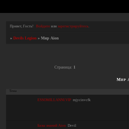
Привет, Гость!
Войдите
или
зарегистрируйтесь
.
»
Devils Legion
»
Мир Aion
Страница:
1
Мир 
Тема
ESSOMILLANNI.VIP
mjycinvcfk
Базы знаний Aion
Devil