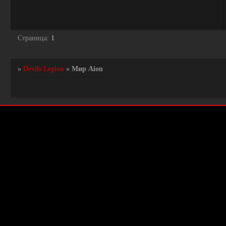
Страница:
1
»
Devils Legion
»
Мир Aion